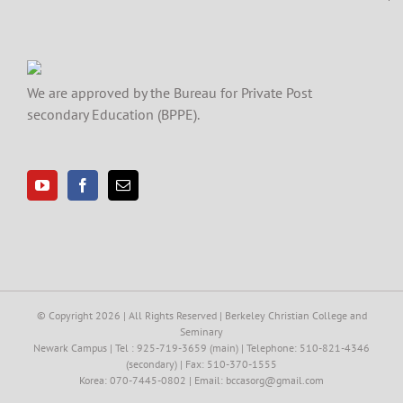
We are approved by the Bureau for Private Post
secondary Education (BPPE).
© Copyright
2026 | All Rights Reserved | Berkeley Christian College and
Seminary
Newark Campus | Tel : 925-719-3659 (main) | Telephone: 510-821-4346
(secondary) | Fax: 510-370-1555
Korea: 070-7445-0802 | Email: bccasorg@gmail.com